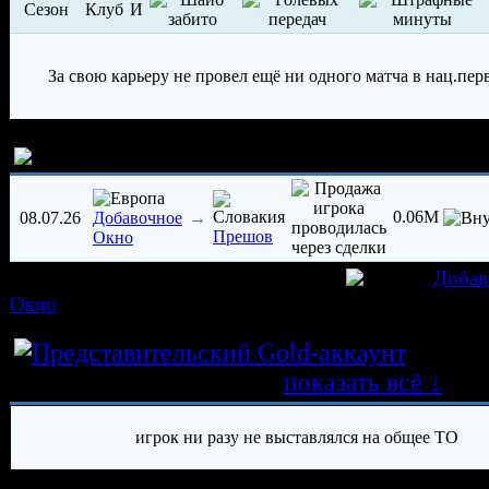
Сезон
Клуб
И
За свою карьеру не провел ещё ни одного матча в нац.пер
История трансферов игрока
0.06M
08.07.26
→
Добавочное
Прешов
Окно
игрок был создан 08.07.2026 в клубе
Добав
Окно
Истор
трансферных операций
показать всё ↓
игрок ни разу не выставлялся на общее ТО