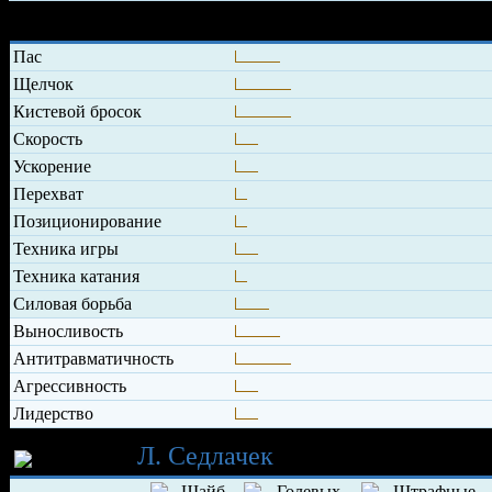
Характеристики игрока
Пас
Щелчок
Кистевой бросок
Скорость
Ускорение
Перехват
Позиционирование
Техника игры
Техника катания
Силовая борьба
Выносливость
Антитравматичность
Агрессивность
Лидерство
Карьера
Л. Седлачек