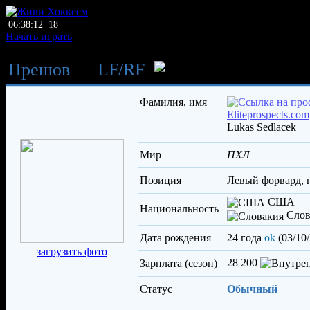
06:38:12
18
Начать играть
Прешов
→
LF
/
RF
Седлачек Лу
Фамилия, имя
Lukas Sedlacek
Мир
ПХЛ
Позиция
левый форвард,
США
Национальность
Слов
Дата рождения
24 года
ok
(03/10
загрузить фото
28 200
Зарплата (сезон)
Статус
Обычный