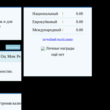
Опыт и достижения
Трансф
Вы изр
Национальный
0.00
лимит 
прода
к и для
Еврокубковый
0.00
игроко
ь
се
Международный
0.00
подробный расчёт опыта
Трансф
Данн
на проекте
Личные награды
может б
не раньш
ещё нет
Оц
Мом
Ре
венстве.