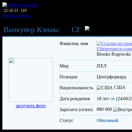
22:16:21
110
Начать играть
Ванкувер Кэнакс
→
CF
Роговс
Фамилия, имя
Brooks Rogowski
Мир
ПХЛ
Позиция
центрфорвард
США
Национальность
Дата рождения
18 лет
ok
(24/06/2
загрузить фото
880 000
Зарплата (сезон)
Статус
Обычный