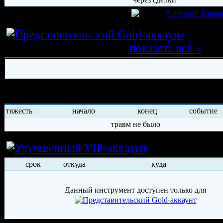
игрок был создан 29.06.2026 в клубе
Ванкувер Кэнак
Истор
трансферных операций
показать всё ↓
История травм хоккеиста
тяжесть
начало
конец
событие
травм не было
Условия арен
срок
откуда
куда
Данный инструмент доступен только для