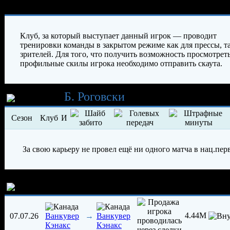
Характеристики игрока
Клуб, за который выступает данный игрок — проводит
тренировки команды в закрытом режиме как для прессы, та
зрителей. Для того, что получить возможность просмотрет
профильные скилы игрока необходимо отправить скаута.
Карьера
Б. Роговски
Сезон
Клуб
И
За свою карьеру не провел ещё ни одного матча в нац.пер
История трансферов игрока
4.44M
07.07.26
→
Ванкувер
Ванкувер
Кэнакс
Кэнакс