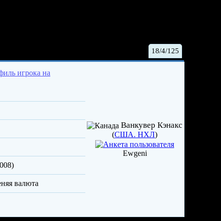
ки Брукс
18/4/125
Ванкувер Кэнакс
(
США. НХЛ
)
Ewgeni
008)