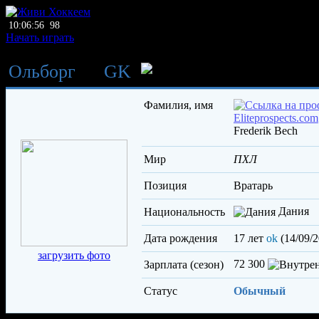
10:06:56
98
Начать играть
Ольборг
→
GK
Бех Фредери
Фамилия, имя
Frederik Bech
Мир
ПХЛ
Позиция
вратарь
Дания
Национальность
Дата рождения
17 лет
ok
(14/09/2
загрузить фото
72 300
Зарплата (сезон)
Статус
Обычный