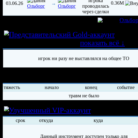
0.36M
03.06.26
→
Ольборг
Ольборг
игрок был создан 03.06.2026 в клубе
Ольбор
Истор
трансферных операций
показать всё ↓
игрок ни разу не выставлялся на общее ТО
История травм хоккеиста
тяжесть
начало
конец
событие
травм не было
Условия арен
срок
откуда
куда
Данный инструмент доступен только для