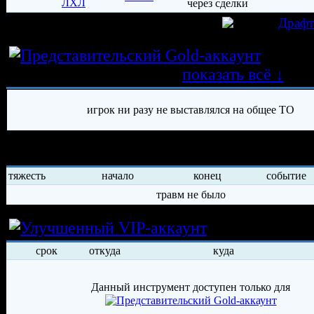
ЛХЛ
игрок был создан 06.10.2025 в клубе
Драф
Истор
трансферных операций
показать всё ↓
игрок ни разу не выставлялся на общее ТО
История травм хоккеиста
тяжесть
начало
конец
событие
травм не было
Условия арен
срок
откуда
куда
Данный инструмент доступен только для