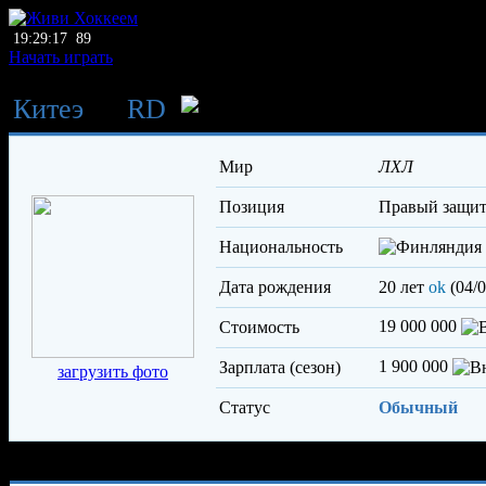
19:29:17
89
Начать играть
Китеэ
→
RD
Пойккимяк
Мир
ЛХЛ
Позиция
правый защи
Национальность
Дата рождения
20 лет
ok
(04/0
19 000 000
Стоимость
1 900 000
Зарплата (сезон)
загрузить фото
Статус
Обычный
Характеристики игрока