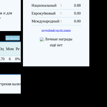
Национальный
0.88
к и для
Еврокубковый
0.00
ь
Международный
0.00
подробный расчёт опыта
на проекте
Личные награды
ещё нет
Оц
Мом
Ре
.70
6
0%
ия