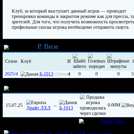
Клуб, за который выступает данный игрок — проводит
тренировки команды в закрытом режиме как для прессы, та
зрителей. Для того, что получить возможность просмотрет
профильные скилы игрока необходимо отправить скаута.
Карьера
Р. Визе
Сезон
Клуб
И
2025/4
Б-1913
(Дания)
4
0
0
0
5
История трансферов игрока
0.00M
15.07.25
→
Драфт ЛХЛ
Б-1913
игрок был создан 07.07.2025 в клубе
Драфт ЛХЛ
Истор