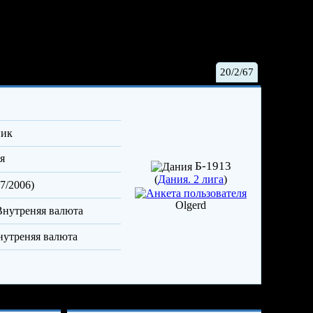
20/2/67
ник
я
Б-1913
(
Дания. 2 лига
)
7/2006)
Olgerd
Опыт и достижения