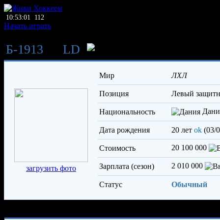
10:53:01
112
Начать играть
Б-1913
→
LD
Визе Рами
Мир
ЛХЛ
Позиция
левый защит
Дани
Национальность
Дата рождения
20 лет
ok
(03/0
20 100 000
Стоимость
2 010 000
Зарплата (сезон)
загрузить фото
Статус
Обычный
Характеристики игрока