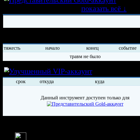
трансферных операций
показать всё ↓
История травм хоккеиста
тяжесть
начало
конец
событие
травм не было
Условия арен
срок
откуда
куда
Данный инструмент доступен только для