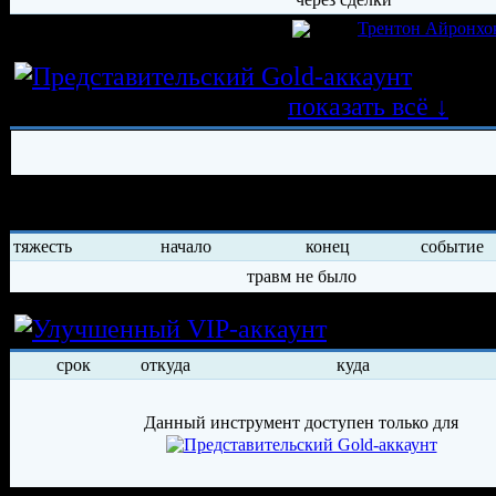
игрок был создан 30.03.2025 в клубе
Трентон Айронхо
Истор
трансферных операций
показать всё ↓
История травм хоккеиста
тяжесть
начало
конец
событие
травм не было
Условия арен
срок
откуда
куда
Данный инструмент доступен только для