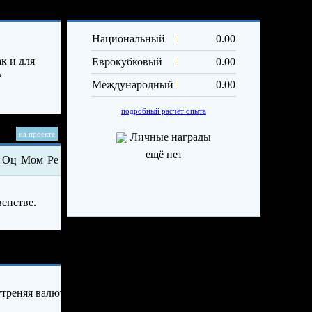
Опыт и достижения
Трансф
Вы изр
Национальный
0.00
лимит 
прода
к и для
Еврокубковый
0.00
игроко
ь
се
Международный
0.00
подробный расчёт опыта
на проекте
Личные награды
ещё нет
Оц
Мом
Ре
венстве.