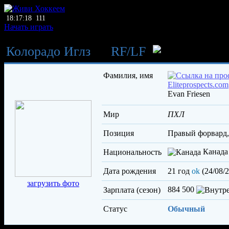
18:17:18
111
Начать играть
Колорадо Иглз
→
RF
/
LF
Фри
Фамилия, имя
Evan Friesen
Мир
ПХЛ
Позиция
правый форвард
Канада
Национальность
Дата рождения
21 год
ok
(24/08/
загрузить фото
884 500
Зарплата (сезон)
Статус
Обычный