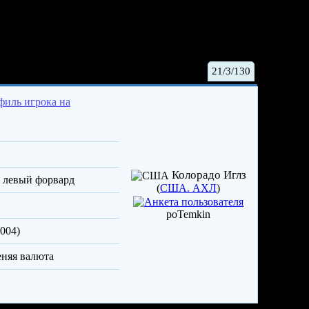
зен Эван
21/3/130
Колорадо Иглз
, левый форвард
(
США. АХЛ
)
poTemkin
2004)