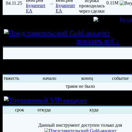
0.11M
04.11.25
→
Будапешт
Будапешт
ЕА
ЕА
игрок был создан 01.02.2025 в клубе
Буда
Истор
трансферных операций
показать всё ↓
История травм хоккеиста
тяжесть
начало
конец
событие
травм не было
Условия арен
срок
откуда
куда
Данный инструмент доступен только для