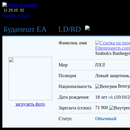
11:29:10
92
Начать играть
Будапешт ЕА
→
LD
/
RD
Бан
Фамилия, имя
Szabolcs Banhegy
Мир
ПХЛ
Позиция
левый защитник
Венгр
Национальность
Дата рождения
18 лет
ok
(10/10/2
загрузить фото
71 900
Зарплата (сезон)
Статус
Обычный