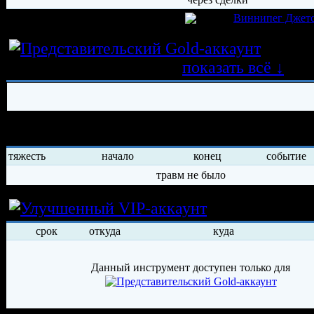
игрок был создан 17.12.2024 в клубе
Виннипег Джет
Истор
трансферных операций
показать всё ↓
История травм хоккеиста
тяжесть
начало
конец
событие
травм не было
Условия арен
срок
откуда
куда
Данный инструмент доступен только для