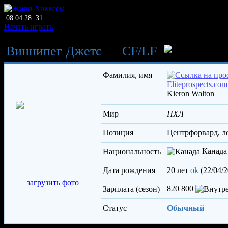
08:04:28
31
Начать играть
Виннипег Джетс
→
CF
/
LF
Уо
Фамилия, имя
Kieron Walton
Мир
ПХЛ
Позиция
центрфорвард, 
Канада
Национальность
Дата рождения
20 лет
ok
(22/04/2
загрузить фото
820 800
Зарплата (сезон)
Статус
Обычный