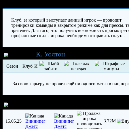
Характеристики игрока
Клуб, за который выступает данный игрок — проводит
тренировки команды в закрытом режиме как для прессы, та
зрителей. Для того, что получить возможность просмотрет
профильные скилы игрока необходимо отправить скаута.
Карьера
К. Уолтон
Сезон
Клуб
И
За свою карьеру не провел ещё ни одного матча в нац.пер
История трансферов игрока
3.72M
15.05.25
→
Виннипег
Виннипег
Джетс
Джетс