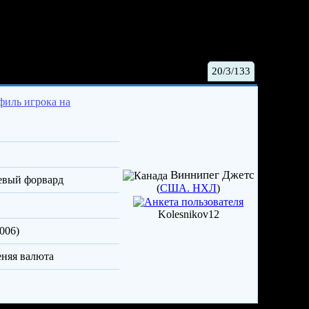
лтон Кирон
20/3/133
Виннипег Джетс
левый форвард
(
США. НХЛ
)
Kolesnikov12
006)