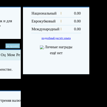
Опыт и достижения
Трансф
Вы изр
Национальный
0.00
лимит 
прода
к и для
Еврокубковый
0.00
игроко
ь
се
Международный
0.00
подробный расчёт опыта
на проекте
Личные награды
ещё нет
Оц
Мом
Ре
венстве.