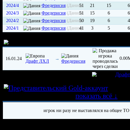
2024/4
Фредерисия
(Дания)
51
21
15
6
2024/3
Фредерисия
(Дания)
51
15
6
6
2024/2
Фредерисия
(Дания)
50
19
6
4
2024/1
Фредерисия
(Дания)
41
3
5
6
История трансферов игрока
0.0
16.01.24
→
Драфт ЛХЛ
Фредерисия
игрок был создан 08.01.2024 в клубе
Драф
Истор
трансферных операций
показать всё ↓
игрок ни разу не выставлялся на общее ТО
История травм хоккеиста