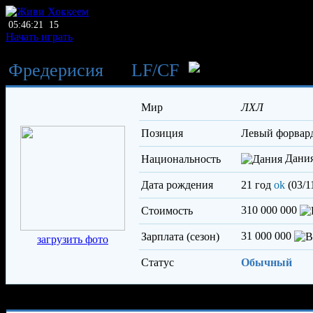
05:46:21
15
Начать играть
Фредерисия
→
LF
/
CF
Раух Тр
Мир
ЛХЛ
Позиция
левый форвар
Дани
Национальность
Дата рождения
21 год
ok
(03/1
310 000 000
Стоимость
31 000 000
Зарплата (сезон)
загрузить фото
Статус
Обычный
Характеристики игрока