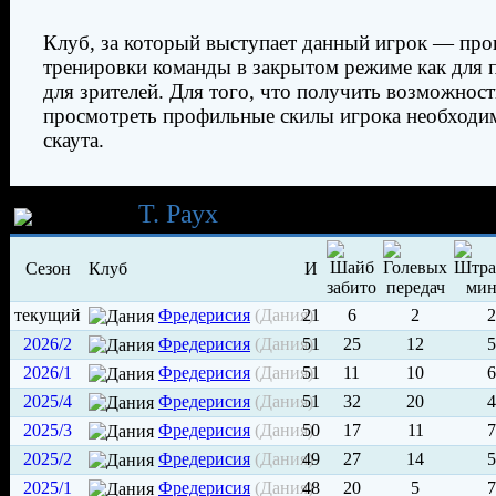
Клуб, за который выступает данный игрок — про
тренировки команды в закрытом режиме как для п
для зрителей. Для того, что получить возможност
просмотреть профильные скилы игрока необходи
скаута.
Карьера
Т. Раух
Сезон
Клуб
И
текущий
Фредерисия
(Дания)
21
6
2
2
2026/2
Фредерисия
(Дания)
51
25
12
5
2026/1
Фредерисия
(Дания)
51
11
10
6
2025/4
Фредерисия
(Дания)
51
32
20
4
2025/3
Фредерисия
(Дания)
50
17
11
7
2025/2
Фредерисия
(Дания)
49
27
14
5
2025/1
Фредерисия
(Дания)
48
20
5
7