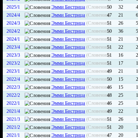
2025/1
Эмми Бистрица
(Словения)
50
32
2024/4
Эмми Бистрица
(Словения)
47
21
2024/3
Эмми Бистрица
(Словения)
51
26
2024/2
Эмми Бистрица
(Словения)
50
36
2024/1
Эмми Бистрица
(Словения)
51
21
2023/4
Эмми Бистрица
(Словения)
51
22
2023/3
Эмми Бистрица
(Словения)
51
16
2023/2
Эмми Бистрица
(Словения)
51
17
2023/1
Эмми Бистрица
(Словения)
49
21
2022/4
Эмми Бистрица
(Словения)
50
15
2022/3
Эмми Бистрица
(Словения)
46
15
2022/2
Эмми Бистрица
(Словения)
48
25
2022/1
Эмми Бистрица
(Словения)
46
25
2021/4
Эмми Бистрица
(Словения)
49
22
2021/3
Эмми Бистрица
(Словения)
51
26
2021/2
Эмми Бистрица
(Словения)
51
20
2021/1
Эмми Бистрица
(Словения)
47
20