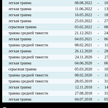
легкая травма
08.08.2022
-
10
легкая травма
11.06.2022
-
13
легкая травма
16.05.2022
-
18
легкая травма
25.03.2022
-
27
серьезная травма
03.02.2022
-
08
травма средней тяжести
21.12.2021
-
24
легкая травма
04.03.2021
-
06
травма средней тяжести
08.02.2021
-
11
легкая травма
26.12.2020
-
28
травма средней тяжести
24.11.2020
-
27
легкая травма
04.06.2020
-
06
серьезная травма
05.03.2020
-
10
травма средней тяжести
08.02.2020
-
11
травма средней тяжести
28.05.2019
-
31
легкая травма
12.11.2018
-
14
травма средней тяжести
27.08.2018
-
31
легкая травма
04.07.2018
-
05