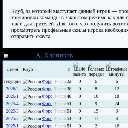
Клуб, за который выступает данный игрок — про
тренировки команды в закрытом режиме как для 
так и для зрителей. Для того, что получить возм
просмотреть профильные скилы игрока необходи
отправить скаута.
Карьера
А. Хлопиков
Сезон
Клуб
И
текущий
Форс
(Россия)
22
0
6
6
2026/2
Форс
(Россия)
38
0
8
12
2026/1
Форс
(Россия)
48
0
10
18
2025/4
Форс
(Россия)
51
0
9
24
2025/3
Форс
(Россия)
51
0
15
6
2025/2
Форс
(Россия)
51
0
11
4
2025/1
Форс
(Россия)
51
0
2
16