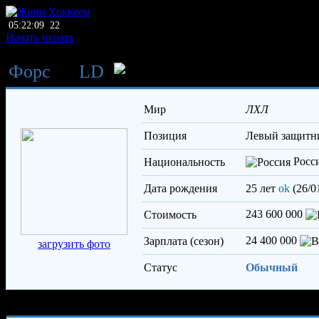
05:22:09
22
Начать играть
Форс
→
LD
Хлопиков Алик
Мир
ЛХЛ
Позиция
левый защитн
Росс
Национальность
Дата рождения
25 лет
ok
(26/0
243 600 000
Стоимость
24 400 000
Зарплата (сезон)
загрузить фото
Статус
Обычный
Характеристики игрока