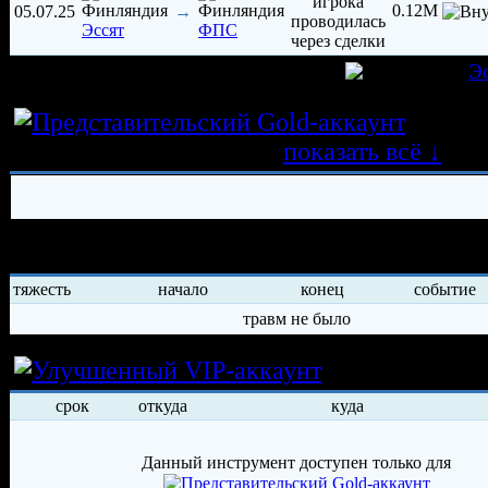
0.12M
05.07.25
→
Эссят
ФПС
игрок был создан 22.04.2023 в клубе
Э
Истор
трансферных операций
показать всё ↓
История травм хоккеиста
тяжесть
начало
конец
событие
травм не было
Условия арен
срок
откуда
куда
Данный инструмент доступен только для