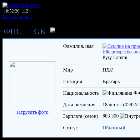
10:52:26
112
Начать играть
ФПС
→
GK
Ламми Пюр
Фамилия, имя
Pyry Lammi
Мир
ПХЛ
Позиция
вратарь
Фи
Национальность
Дата рождения
18 лет
ok
(05/02/2
загрузить фото
603 300
Зарплата (сезон)
Статус
Обычный