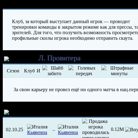
Характеристики игрока
Клуб, за который выступает данный игрок — проводит
тренировки команды в закрытом режиме как для прессы, та
зрителей. Для того, что получить возможность просмотрет
профильные скилы игрока необходимо отправить скаута.
Карьера
Л. Провитера
Сезон
Клуб
И
За свою карьеру не провел ещё ни одного матча в нац.пер
История трансферов игрока
0.12M
02.10.25
→
Кьявенна
Кьявенна