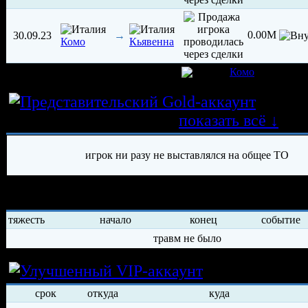
0.00M
30.09.23
→
Комо
Кьявенна
игрок был создан 25.01.2023 в клубе
Комо
Истор
трансферных операций
показать всё ↓
игрок ни разу не выставлялся на общее ТО
История травм хоккеиста
тяжесть
начало
конец
событие
травм не было
Условия арен
срок
откуда
куда