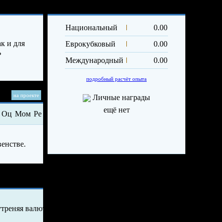
Опыт и достижения
Трансф
Вы изр
Национальный
0.00
лимит 
прода
к и для
Еврокубковый
0.00
игроко
ь
се
Международный
0.00
подробный расчёт опыта
на проекте
Личные награды
ещё нет
Оц
Мом
Ре
венстве.