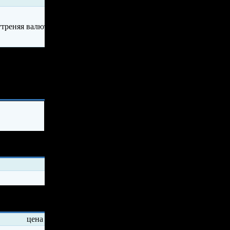
ия
ды
цена