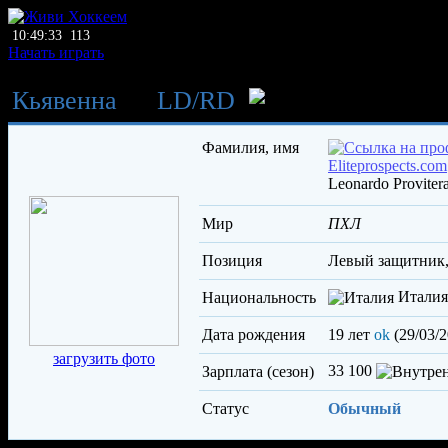
10:49:33
113
Начать играть
Кьявенна
→
LD
/
RD
Провите
Фамилия, имя
Leonardo Proviter
Мир
ПХЛ
Позиция
левый защитник
Италия
Национальность
Дата рождения
19 лет
ok
(29/03/2
загрузить фото
33 100
Зарплата (сезон)
Статус
Обычный