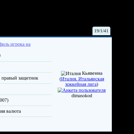
ра Леонардо
19/1/41
a
Кьявенна
, правый защитник
(
Италия. Итальянская
хоккейная лига
)
dimasokod
007)