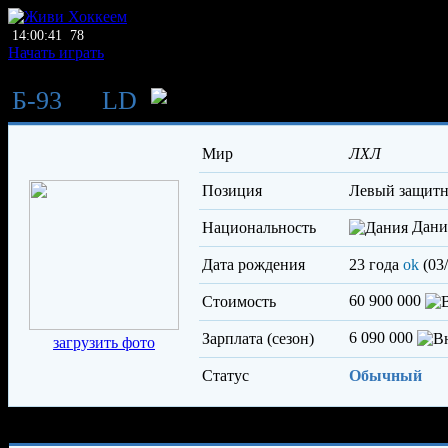
14:00:41
78
Начать играть
Б-93
→
LD
Эскесен Мэдс
Мир
ЛХЛ
Позиция
левый защит
Дани
Национальность
Дата рождения
23 года
ok
(03/
60 900 000
Стоимость
6 090 000
Зарплата (сезон)
загрузить фото
Статус
Обычный
Характеристики игрока