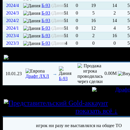
2024/4
Б-93
(Дания)
51
0
19
14
5
2024/3
Б-93
(Дания)
51
0
5
2
5
2024/2
Б-93
(Дания)
51
0
16
14
5
2024/1
Б-93
(Дания)
51
0
12
4
5
2023/4
Б-93
(Дания)
51
0
2
16
5
2023/3
Б-93
(Дания)
4
0
0
0
5
История трансферов игрока
0.00M
10.01.23
→
Драфт ЛХЛ
Б-93
игрок был создан 02.01.2023 в клубе
Драф
Истор
трансферных операций
показать всё ↓
игрок ни разу не выставлялся на общее ТО