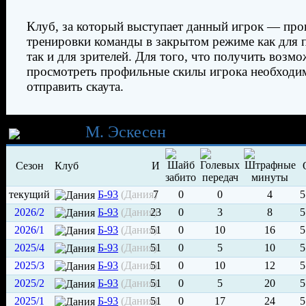
Клуб, за который выступает данный игрок — про
тренировки команды в закрытом режиме как для 
так и для зрителей. Для того, что получить возм
просмотреть профильные скилы игрока необходи
отправить скаута.
Карьера
М. Эскесен
Сезон
Клуб
И
текущий
Б-93
(Дания)
7
0
0
4
5
2026/2
Б-93
(Дания)
23
0
3
8
5
2026/1
Б-93
(Дания)
51
0
10
16
5
2025/4
Б-93
(Дания)
51
0
5
10
5
2025/3
Б-93
(Дания)
51
0
10
12
5
2025/2
Б-93
(Дания)
51
0
5
20
5
2025/1
Б-93
(Дания)
51
0
17
24
5