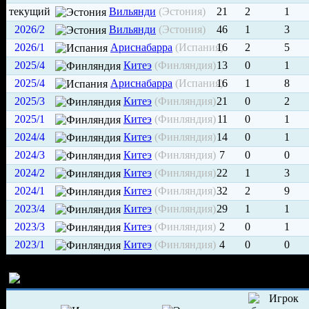
текущий
Вильянди
(Эстония)
21
2
1
2026/2
Вильянди
(Эстония)
46
1
3
2026/1
Ариснабарра
(Испания)
16
2
5
2025/4
Китеэ
(Финляндия)
13
0
1
2025/4
Ариснабарра
(Испания)
16
1
8
2025/3
Китеэ
(Финляндия)
21
0
2
2025/1
Китеэ
(Финляндия)
11
0
1
2024/4
Китеэ
(Финляндия)
14
0
1
2024/3
Китеэ
(Финляндия)
7
0
0
2024/2
Китеэ
(Финляндия)
22
1
3
2024/1
Китеэ
(Финляндия)
32
2
9
2023/4
Китеэ
(Финляндия)
29
1
1
2023/3
Китеэ
(Финляндия)
2
0
1
2023/1
Китеэ
(Финляндия)
4
0
0
История трансферов игрока