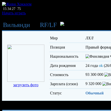
15:34:27
75
Начать играть
Вильянди
→
RF
/
LF
Кане
Мир
ЛХЛ
Позиция
правый форва
Национальность
Дата рождения
24 года
ok
(26/
93 300 000
Стоимость
9 320 000
Зарплата (сезон)
загрузить фото
Статус
Обычный
Характеристики игрока