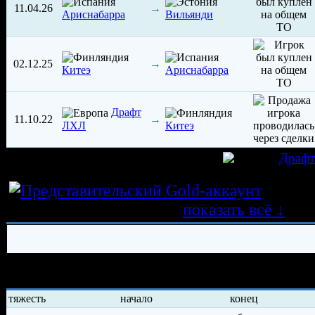
11.04.26
→
Ариснабарра
Вильянди
02.12.25
→
Китеэ
Ариснабарра
Драфт
11.10.22
→
ЛХЛ
Китеэ
игрок был создан 03.10.2022 в клубе
Драф
Истор
трансферных операций
показать всё ↓
История травм хоккеиста
тяжесть
начало
конец