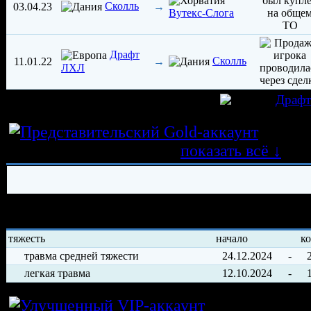
Сколль
03.04.23
→
Вутекс-Слога
Драфт
Сколль
11.01.22
→
ЛХЛ
игрок был создан 03.01.2022 в клубе
Драф
Истор
трансферных операций
показать всё ↓
История травм хоккеиста
тяжесть
начало
к
травма средней тяжести
24.12.2024
-
легкая травма
12.10.2024
-
Условия арен