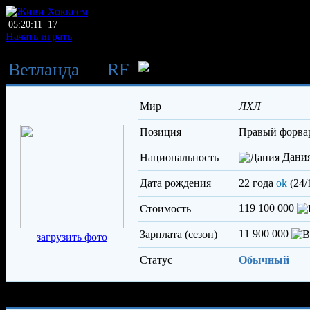
05:20:11
17
Начать играть
Ветланда
→
RF
Волдместер 
Мир
ЛХЛ
Позиция
правый форва
Дани
Национальность
Дата рождения
22 года
ok
(24/
119 100 000
Стоимость
11 900 000
Зарплата (сезон)
загрузить фото
Статус
Обычный
Характеристики игрока