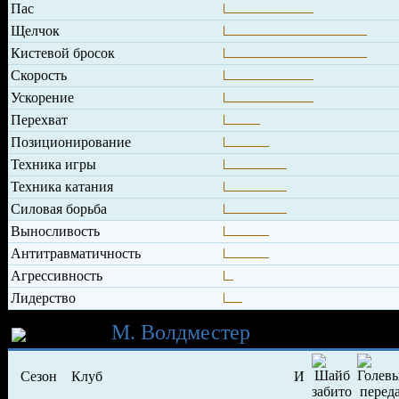
Пас
Щелчок
Кистевой бросок
Скорость
Ускорение
Перехват
Позиционирование
Техника игры
Техника катания
Силовая борьба
Выносливость
Антитравматичность
Агрессивность
Лидерство
Карьера
М. Волдместер
Сезон
Клуб
И