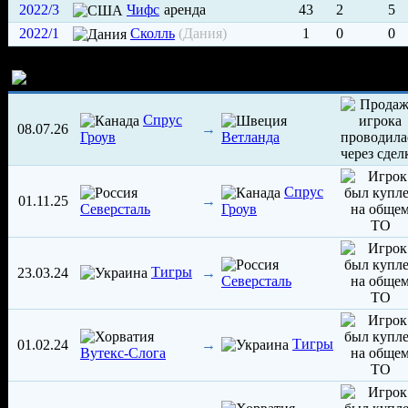
2022/3
Чифс
аренда
43
2
5
2022/1
Сколль
(Дания)
1
0
0
История трансферов игрока
Спрус
08.07.26
→
Гроув
Ветланда
Спрус
01.11.25
→
Северсталь
Гроув
Тигры
23.03.24
→
Северсталь
Тигры
01.02.24
→
Вутекс-Слога