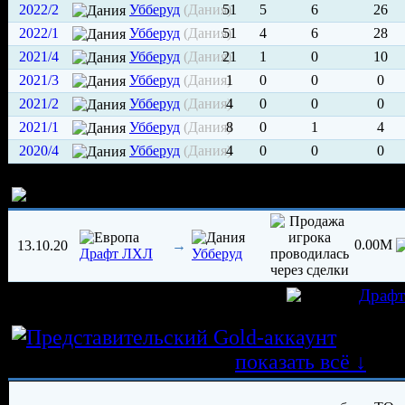
2022/2
Убберуд
(Дания)
51
5
6
26
2022/1
Убберуд
(Дания)
51
4
6
28
2021/4
Убберуд
(Дания)
21
1
0
10
2021/3
Убберуд
(Дания)
1
0
0
0
2021/2
Убберуд
(Дания)
4
0
0
0
2021/1
Убберуд
(Дания)
8
0
1
4
2020/4
Убберуд
(Дания)
4
0
0
0
История трансферов игрока
0.00M
13.10.20
→
Драфт ЛХЛ
Убберуд
игрок был создан 05.10.2020 в клубе
Драф
Истор
трансферных операций
показать всё ↓