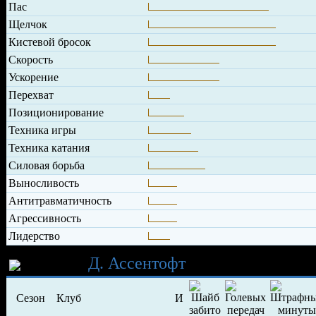
Пас
Щелчок
Кистевой бросок
Скорость
Ускорение
Перехват
Позиционирование
Техника игры
Техника катания
Силовая борьба
Выносливость
Антитравматичность
Агрессивность
Лидерство
Карьера
Д. Ассентофт
Сезон
Клуб
И