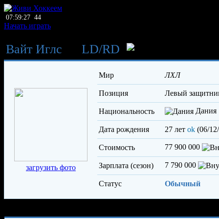
07:59:27
44
Начать играть
Вайт Иглс
→
LD
/
RD
Зорко М
Мир
ЛХЛ
Позиция
левый защитни
Дания
Национальность
Дата рождения
27 лет
ok
(06/12
77 900 000
Стоимость
7 790 000
Зарплата (сезон)
загрузить фото
Статус
Обычный
Характеристики игрока