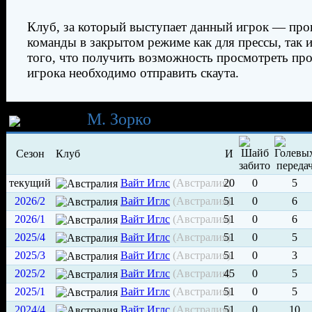
Клуб, за который выступает данный игрок — про
команды в закрытом режиме как для прессы, так и
того, что получить возможность просмотреть пр
игрока необходимо отправить скаута.
Карьера
М. Зорко
Сезон
Клуб
И
текущий
Вайт Иглс
(Австралия)
20
0
5
2026/2
Вайт Иглс
(Австралия)
51
0
6
2026/1
Вайт Иглс
(Австралия)
51
0
6
2025/4
Вайт Иглс
(Австралия)
51
0
5
2025/3
Вайт Иглс
(Австралия)
51
0
3
2025/2
Вайт Иглс
(Австралия)
45
0
5
2025/1
Вайт Иглс
(Австралия)
51
0
5
2024/4
Вайт Иглс
(Австралия)
51
0
10