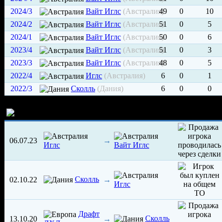
2024/3
Вайт Иглс
(Австралия)
49
0
10
2024/2
Вайт Иглс
(Австралия)
51
0
5
2024/1
Вайт Иглс
(Австралия)
50
0
6
2023/4
Вайт Иглс
(Австралия)
51
0
3
2023/3
Вайт Иглс
(Австралия)
48
0
5
2022/4
Иглс
(Австралия)
6
0
1
2022/3
Сколль
(Дания)
6
0
0
История трансферов игрока
06.07.23
→
Иглс
Вайт Иглс
Сколль
02.10.22
→
Иглс
Драфт
Сколль
13.10.20
→