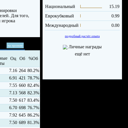
Национальный
15.19
енировки
елей. Для того,
Еврокубковый
0.99
 игрока
Международный
0.00
подробный расчёт опыта
на проекте
Личные награды
ещё нет
Оц
Об
%Об
7.16
264
80.2%
6.91
421
78.7%
7.55
660
82.4%
7.13
568
82.3%
7.50
617
83.4%
6.70
698
76.7%
7.92
645
86.2%
7.50
689
81.3%