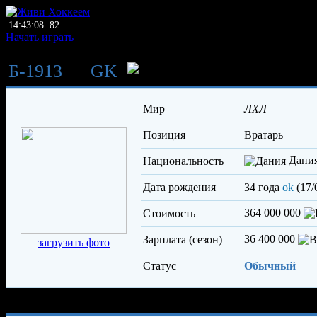
14:43:08
82
Начать играть
Б-1913
→
GK
Штром Йенс
Мир
ЛХЛ
Позиция
вратарь
Дани
Национальность
Дата рождения
34 года
ok
(17/
364 000 000
Стоимость
36 400 000
Зарплата (сезон)
загрузить фото
Статус
Обычный
Характеристики игрока