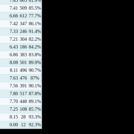
7.45
665
81.9%
7.41
509
85.5%
6.66
612
77.7%
7.42
347
86.1%
7.33
246
91.4%
7.21
304
82.2%
6.43
186
84.2%
6.86
383
83.8%
8.08
501
89.9%
8.11
496
90.7%
7.63
476
87%
7.56
391
90.1%
7.80
517
87.8%
7.70
448
89.1%
7.25
108
85.7%
8.15
28
93.3%
0.00
12
92.3%