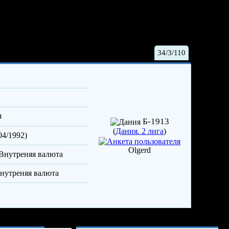
34/3/110
я
Б-1913
(
Дания. 2 лига
)
04/1992)
Olgerd
Опыт и достижения