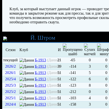
Клуб, за который выступает данный игрок — проводит тр
команды в закрытом режиме как для прессы, так и для зрит
что получить возможность просмотреть профильные скилы
необходимо отправить скаута.
Карьера
Й. Штром
Сезон
Клуб
И
текущий
Б-1913
(Дания)
21
-65
0
0
2026/2
Б-1913
(Дания)
39
-114
3
0
2026/1
Б-1913
(Дания)
51
-141
5
0
2025/4
Б-1913
(Дания)
51
-122
6
0
2025/3
Б-1913
(Дания)
51
-123
8
0
2025/2
Б-1913
(Дания)
51
-212
0
0
2025/1
Б-1913
(Дания)
51
-103
4
0
2024/4
Б-1913
(Дания)
51
-158
3
0