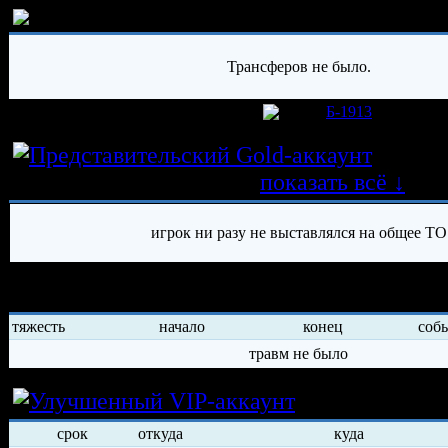
История трансферов игрока
Трансферов не было.
игрок был создан 25.11.2014 в клубе
Б-1913
Истор
трансферных операций
показать всё ↓
игрок ни разу не выставлялся на общее ТО
История травм хоккеиста
тяжесть
начало
конец
соб
травм не было
Условия арен
срок
откуда
куда