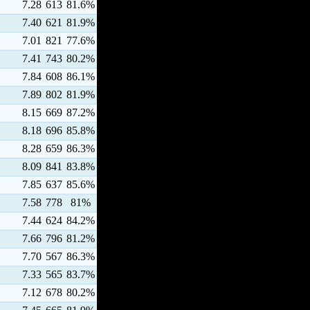
7.28
613
81.6%
7.40
621
81.9%
7.01
821
77.6%
7.41
743
80.2%
7.84
608
86.1%
7.89
802
81.9%
8.15
669
87.2%
8.18
696
85.8%
8.28
659
86.3%
8.09
841
83.8%
7.85
637
85.6%
7.58
778
81%
7.44
624
84.2%
7.66
796
81.2%
7.70
567
86.3%
7.33
565
83.7%
7.12
678
80.2%