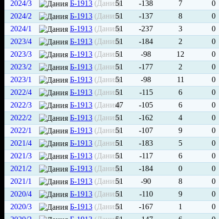
2024/3
Б-1913
(Дания)
51
-138
7
0
2024/2
Б-1913
(Дания)
51
-137
8
0
2024/1
Б-1913
(Дания)
51
-237
3
0
2023/4
Б-1913
(Дания)
51
-184
2
0
2023/3
Б-1913
(Дания)
51
-98
12
0
2023/2
Б-1913
(Дания)
51
-177
2
0
2023/1
Б-1913
(Дания)
51
-98
11
0
2022/4
Б-1913
(Дания)
51
-115
6
0
2022/3
Б-1913
(Дания)
47
-105
6
0
2022/2
Б-1913
(Дания)
51
-162
4
0
2022/1
Б-1913
(Дания)
51
-107
9
0
2021/4
Б-1913
(Дания)
51
-183
5
0
2021/3
Б-1913
(Дания)
51
-117
6
0
2021/2
Б-1913
(Дания)
51
-184
0
0
2021/1
Б-1913
(Дания)
51
-90
8
0
2020/4
Б-1913
(Дания)
51
-110
9
0
2020/3
Б-1913
(Дания)
51
-167
1
0