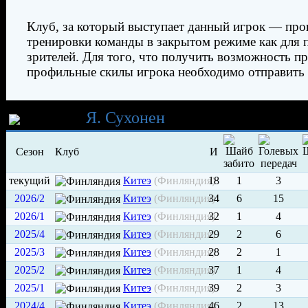
Клуб, за который выступает данный игрок — про
тренировки команды в закрытом режиме как для п
зрителей. Для того, что получить возможность п
профильные скилы игрока необходимо отправить 
Карьера
Я. Сухонен
Сезон
Клуб
И
текущий
Китеэ
(Финляндия)
18
1
3
2026/2
Китеэ
(Финляндия)
34
6
15
2026/1
Китеэ
(Финляндия)
32
1
4
2025/4
Китеэ
(Финляндия)
29
2
6
2025/3
Китеэ
(Финляндия)
28
2
1
2025/2
Китеэ
(Финляндия)
37
1
4
2025/1
Китеэ
(Финляндия)
39
2
3
2024/4
Китеэ
(Финляндия)
46
2
13