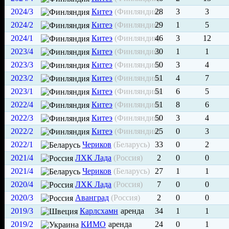
2024/3
Китеэ
(Финляндия)
28
3
3
2024/2
Китеэ
(Финляндия)
29
1
5
2024/1
Китеэ
(Финляндия)
46
3
12
2023/4
Китеэ
(Финляндия)
30
1
1
2023/3
Китеэ
(Финляндия)
50
3
4
2023/2
Китеэ
(Финляндия)
51
4
7
2023/1
Китеэ
(Финляндия)
51
6
5
2022/4
Китеэ
(Финляндия)
51
8
6
2022/3
Китеэ
(Финляндия)
50
3
4
2022/2
Китеэ
(Финляндия)
25
0
3
2022/1
Чериков
(Беларусь)
33
0
2
2021/4
ЛХК Лада
(Россия)
2
0
0
2021/4
Чериков
(Беларусь)
27
1
1
2020/4
ЛХК Лада
(Россия)
7
0
0
2020/3
Аванград
(Россия)
2
0
0
2019/3
Карлсхамн
аренда
34
1
1
2019/2
КИМО
аренда
24
0
1