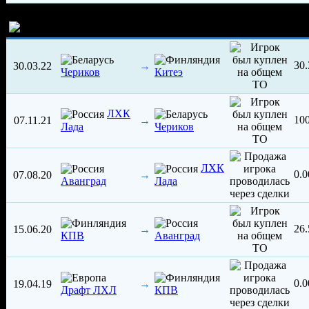
История трансферов игрока
30
30.03.22
→
Чериков
Китеэ
ЛХК
10
07.11.21
→
Лада
Чериков
ЛХК
0.
07.08.20
→
Аванград
Лада
26
15.06.20
→
КПВ
Аванград
0.
19.04.19
→
Драфт ЛХЛ
КПВ