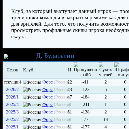
Клуб, за который выступает данный игрок — про
тренировки команды в закрытом режиме как для п
для зрителей. Для того, что получить возможност
просмотреть профильные скилы игрока необходи
скаута.
Карьера
Д. Бударагин
Сезон
Клуб
И
текущий
Форс
(Россия)
22
-41
2
0
2026/2
Форс
(Россия)
43
-123
5
0
2026/1
Форс
(Россия)
47
-184
2
0
2025/4
Форс
(Россия)
51
-211
1
0
2025/3
Форс
(Россия)
51
-138
2
0
2025/2
Форс
(Россия)
51
-77
14
0
2025/1
Форс
(Россия)
51
-177
4
0