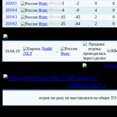
2020/1
Форс
(Россия)
1
-2
0
0
2019/4
Форс
(Россия)
4
-0
4
0
2019/3
Форс
(Россия)
15
-45
2
0
2019/2
Форс
(Россия)
25
-84
2
0
История трансферов игрока
Драфт
0.00
19.04.19
→
ЛХЛ
Форс
игрок был создан 11.04.2019 в клубе
Драф
Истор
трансферных операций
показать всё ↓
игрок ни разу не выставлялся на общее ТО
История травм хоккеиста