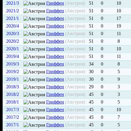
2021/3
Гриффен
(Австрия)
51
0
10
2021/2
Гриффен
(Австрия)
51
0
10
2021/1
Гриффен
(Австрия)
51
0
17
2020/4
Гриффен
(Австрия)
51
0
19
2020/3
Гриффен
(Австрия)
51
0
11
2020/2
Гриффен
(Австрия)
51
0
8
2020/1
Гриффен
(Австрия)
51
0
10
2019/4
Гриффен
(Австрия)
51
0
11
2019/3
Гриффен
(Австрия)
34
0
8
2019/2
Гриффен
(Австрия)
30
0
5
2019/1
Гриффен
(Австрия)
30
0
9
2018/3
Гриффен
(Австрия)
29
0
3
2018/2
Гриффен
(Австрия)
45
0
3
2018/1
Гриффен
(Австрия)
45
0
5
2017/3
Гриффен
(Австрия)
45
0
10
2017/2
Гриффен
(Австрия)
45
0
7
2017/1
Гриффен
(Австрия)
45
0
5