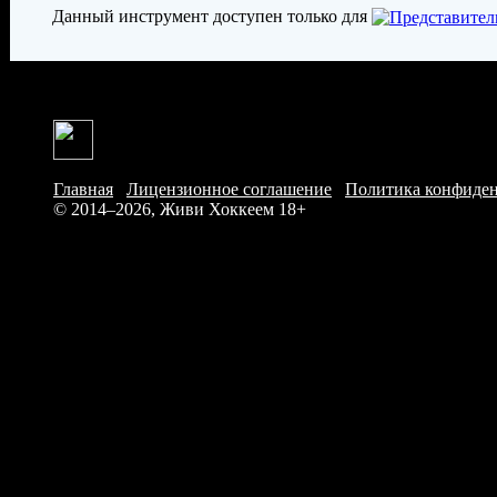
Данный инструмент доступен только для
Главная
/
Лицензионное соглашение
/
Политика конфиде
© 2014–2026, Живи Хоккеем
18+