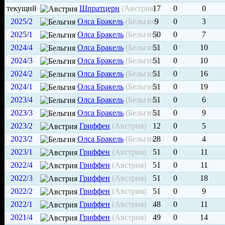
текущий
Шпратцерн
(Австрия)
17
0
0
2025/2
Олса Бракель
(Бельгия)
9
0
3
2025/1
Олса Бракель
(Бельгия)
50
0
7
2024/4
Олса Бракель
(Бельгия)
51
0
10
2024/3
Олса Бракель
(Бельгия)
51
0
10
2024/2
Олса Бракель
(Бельгия)
51
0
16
2024/1
Олса Бракель
(Бельгия)
51
0
19
2023/4
Олса Бракель
(Бельгия)
51
0
6
2023/3
Олса Бракель
(Бельгия)
51
0
9
2023/2
Гриффен
(Австрия)
12
0
5
2023/2
Олса Бракель
(Бельгия)
28
0
4
2023/1
Гриффен
(Австрия)
51
0
11
2022/4
Гриффен
(Австрия)
51
0
11
2022/3
Гриффен
(Австрия)
51
0
18
2022/2
Гриффен
(Австрия)
51
0
9
2022/1
Гриффен
(Австрия)
48
0
11
2021/4
Гриффен
(Австрия)
49
0
14