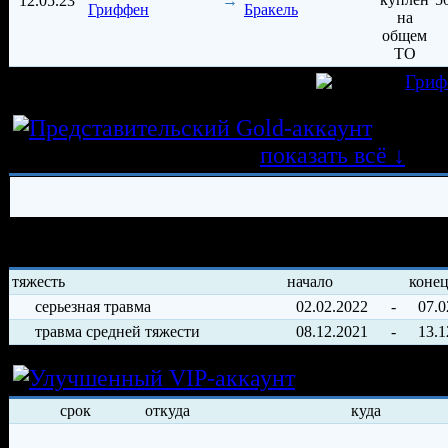
12.05.23
→
Гриффен
Бракель
игрок был создан 19.11.2014 в клубе
Гриф
Истор
трансферных операций
показать всё ↓
История травм хоккеиста
тяжесть
начало
коне
серьезная травма
02.02.2022
-
07.0
травма средней тяжести
08.12.2021
-
13.1
Условия арен
срок
откуда
куда