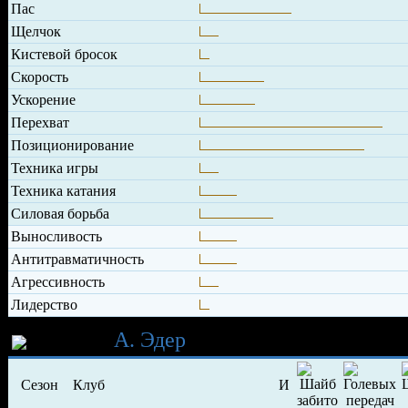
Пас
Щелчок
Кистевой бросок
Скорость
Ускорение
Перехват
Позиционирование
Техника игры
Техника катания
Силовая борьба
Выносливость
Антитравматичность
Агрессивность
Лидерство
Карьера
А. Эдер
Сезон
Клуб
И