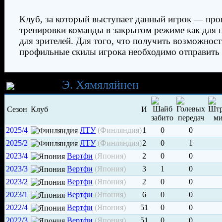
Клуб, за который выступает данный игрок — про
тренировки команды в закрытом режиме как для п
для зрителей. Для того, что получить возможнос
профильные скилы игрока необходимо отправить 
Карьера
Э. Хямяляйнен
Сезон
Клуб
И
2025/4
ЛТУ
(Финляндия)
1
0
0
2025/2
ЛТУ
(Финляндия)
2
0
1
2023/4
Вертфи
(Япония)
2
0
0
2023/3
Вертфи
(Япония)
3
1
0
2023/2
Вертфи
(Япония)
2
0
0
2023/1
Вертфи
(Япония)
6
0
0
2022/4
Вертфи
(Япония)
51
0
0
2022/3
Вертфи
(Япония)
51
0
0