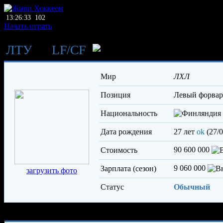
13:26:33
102
Начать играть
ЛТУ
→
LF
/
CF
Хямяляйн
Мир
ЛХЛ
Позиция
левый форва
Национальность
Дата рождения
27 лет
ok
(27/0
90 600 000
Стоимость
9 060 000
Зарплата (сезон)
загрузить фото
Статус
Обычный
Характеристики игрока