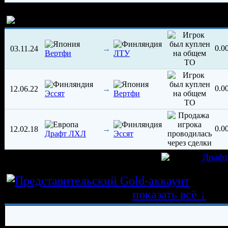
История трансферов игрока
0.
03.11.24
→
Вертфи
ЛТУ
0.
12.06.22
→
Эссят
Вертфи
0.
12.02.18
→
Драфт ЛХЛ
Эссят
игрок был создан 02.02.2018 в клубе
Драф
Истор
трансферных операций
показать всё ↓