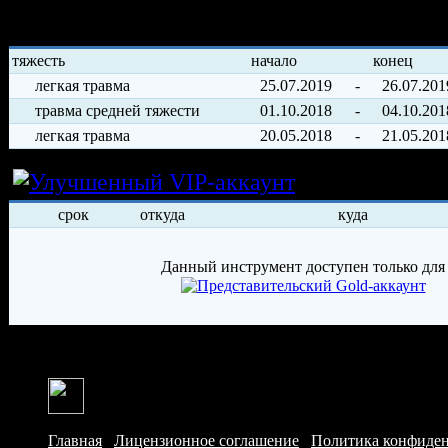
История травм хоккеиста
тяжесть
начало
конец
легкая травма
25.07.2019
-
26.07.201
травма средней тяжести
01.10.2018
-
04.10.201
легкая травма
20.05.2018
-
21.05.201
Условия арен
срок
откуда
куда
Данный инструмент доступен только для
Главная
/
Лицензионное соглашение
/
Политика конфиде