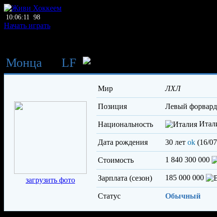
10:06:11
98
Начать играть
Монца
→
LF
Ланцаро Фаби
Мир
ЛХЛ
Позиция
левый форвард
Итал
Национальность
Дата рождения
30 лет
ok
(16/07
1 840 300 000
Стоимость
185 000 000
Зарплата (сезон)
загрузить фото
Статус
Обычный