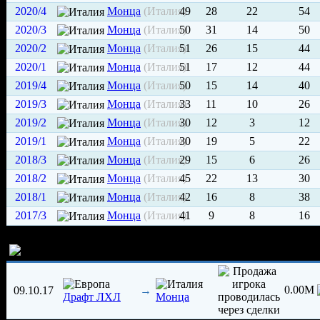
2020/4
Монца
(Италия)
49
28
22
54
2020/3
Монца
(Италия)
50
31
14
50
2020/2
Монца
(Италия)
51
26
15
44
2020/1
Монца
(Италия)
51
17
12
44
2019/4
Монца
(Италия)
50
15
14
40
2019/3
Монца
(Италия)
33
11
10
26
2019/2
Монца
(Италия)
30
12
3
12
2019/1
Монца
(Италия)
30
19
5
22
2018/3
Монца
(Италия)
29
15
6
26
2018/2
Монца
(Италия)
45
22
13
30
2018/1
Монца
(Италия)
42
16
8
38
2017/3
Монца
(Италия)
41
9
8
16
История трансферов игрока
0.00M
09.10.17
→
Драфт ЛХЛ
Монца