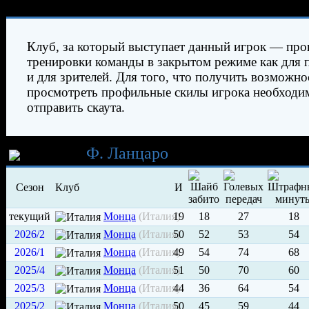
Характеристики игрока
Клуб, за который выступает данный игрок — про
тренировки команды в закрытом режиме как для п
и для зрителей. Для того, что получить возможно
просмотреть профильные скилы игрока необходи
отправить скаута.
Карьера
Ф. Ланцаро
Сезон
Клуб
И
текущий
Монца
(Италия)
19
18
27
18
2026/2
Монца
(Италия)
50
52
53
54
2026/1
Монца
(Италия)
49
54
74
68
2025/4
Монца
(Италия)
51
50
70
60
2025/3
Монца
(Италия)
44
36
64
54
2025/2
Монца
(Италия)
50
45
59
44