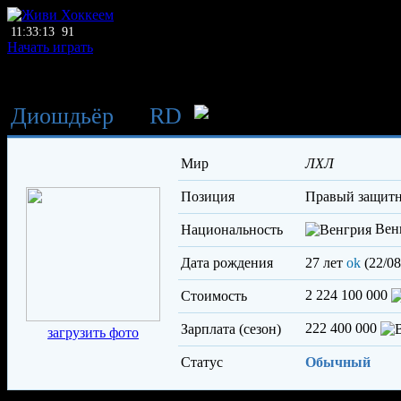
11:33:13
91
Начать играть
Диошдьёр
→
RD
Пушкаш К
Мир
ЛХЛ
Позиция
правый защит
Вен
Национальность
Дата рождения
27 лет
ok
(22/08
2 224 100 000
Стоимость
222 400 000
Зарплата (сезон)
загрузить фото
Статус
Обычный