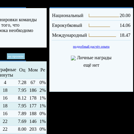
Опыт и достижения
Национальный
20.00
енировки команды
 того, что
Еврокубковый
14.06
рока необходимо
Международный
18.47
подробный расчёт опыта
на проекте
Личные награды
ещё нет
Оц
Мом
Ре
4
7.28
67
0%
18
7.95
186
2%
16
8.12
178
1%
18
7.95
177
1%
16
7.89
188
0%
22
7.69
146
1%
22
8.00
203
0%