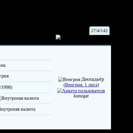
27/4/142
ристиан
/игрок
Сб.Венгрии-ЛХЛ
ник
грия
Диошдьёр
(
Венгрия. 1 лига
)
/1998)
kunzgar