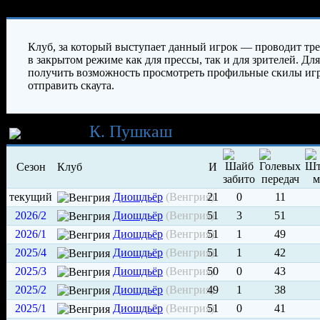
Характеристики игрока
Клуб, за который выступает данный игрок — проводит тр
в закрытом режиме как для прессы, так и для зрителей. Для
получить возможность просмотреть профильные скилы иг
отправить скаута.
Карьера
К. Пушкаш
Сезон
Клуб
И
текущий
Диошдьёр
(Венгрия)
21
0
11
2026/2
Диошдьёр
(Венгрия)
51
3
51
2026/1
Диошдьёр
(Венгрия)
51
1
49
2025/4
Диошдьёр
(Венгрия)
51
1
42
2025/3
Диошдьёр
(Венгрия)
50
0
43
2025/2
Диошдьёр
(Венгрия)
49
1
38
2025/1
Диошдьёр
(Венгрия)
51
0
41