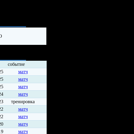
ия
О
событие
25
матч
25
матч
25
матч
24
матч
23
тренировка
22
матч
22
матч
20
матч
19
матч