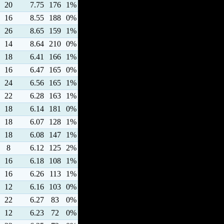
20
7.75
176
1%
16
8.55
188
0%
26
8.65
159
1%
14
8.64
210
0%
18
6.41
166
1%
16
6.47
165
0%
24
6.56
165
1%
22
6.28
163
1%
18
6.14
181
0%
18
6.07
128
1%
18
6.08
147
1%
8
6.12
125
2%
16
6.18
108
1%
16
6.26
113
1%
12
6.16
103
0%
22
6.27
83
0%
12
6.23
72
0%