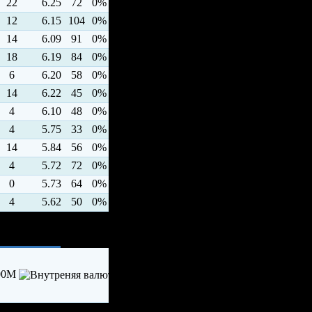
22
6.25
72
0%
12
6.15
104
0%
14
6.09
91
0%
18
6.19
84
0%
6
6.20
58
0%
14
6.22
45
0%
4
6.10
48
0%
4
5.75
33
0%
14
5.84
56
0%
4
5.72
72
0%
0
5.73
64
0%
4
5.62
50
0%
00M