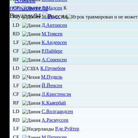
CF
Д.Мадсен
К
Buyanov94
RF
М.Прутс
А
LD
Д.Антонсен
RD
М.Томсен
LF
К.Андерсен
CF
Р.Пайберг
RF
А.Соренсен
LD
К.Грунебом
RD
М.Пудиль
LF
Й.Йенсен
CF
Л.Кристенсэн
RF
К.Кьяербай
LD
С.Волгаардсен
RD
А.Расмуссен
LF
Р.де Руйтер
CF
М.Петерсен