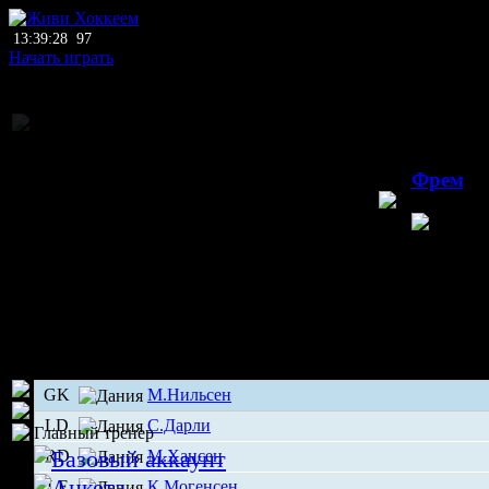
13:39:28
97
Начать играть
Национальное пер
23.0
Фрем
Копенгаг
Д
GK
М.Нильсен
LD
С.Дарли
Главный тренер
RD
М.Хансен
LF
К.Могенсен