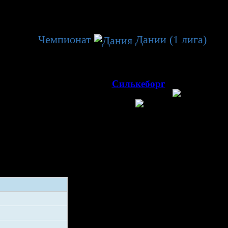
венство
Чемпионат
Дании (1 лига)
→
36 тур.
00
4.2018, 19
г. Копенгаген, арена
Ледовая арена
(2 025)
Силькеборг
ен
Силькеборг
ания
Дания