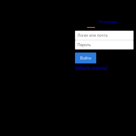
Вход
Регистрация
Войти
Забыли пароль?
или
Матч
Управление
Теп.карта
Передачи
Сравнение
Расстановка
Информация