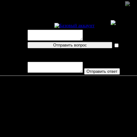
Пресс-конференция
v94
id179080433
оказать
показат
логин
Вопросов/ответов не поступало
Фрем
Силькеборг
О
+/-
Б
М
Р
Т
ШМ
Вр
Вм
Вб
-Ш
+Ш
ББ
В+
В-
В%
0
0
0
0
0%
0%
00:00
00:00
00:00
00:00
0
0
0
0
0
0%
1
1
0
0
0%
0%
02:00
26:17
00:00
00:49
0
0
0
0
0
0%
0
0
0
0
0%
0%
00:00
00:00
00:00
00:00
0
0
0
0
0
0%
0
1
0
0
0%
0%
00:00
26:19
00:00
00:43
0
0
0
0
0
0%
0
0
0
0
0%
0%
00:00
15:57
00:43
00:44
0
0
0
0
0
0%
0
0
0
0
0%
0%
00:00
18:03
02:48
00:41
0
0
0
0
0
0%