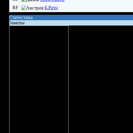
RF
Б.Ратц
Статистика
Замены
Сила состава на поле
Владение шайбой
Всего бросков
Бросков в створ
xG (ожидаемые голы)
Вбрасывание
Точных передач
Неточных передач
Кол-во ТТД
Брак ТТД
Фолов
Поддержка