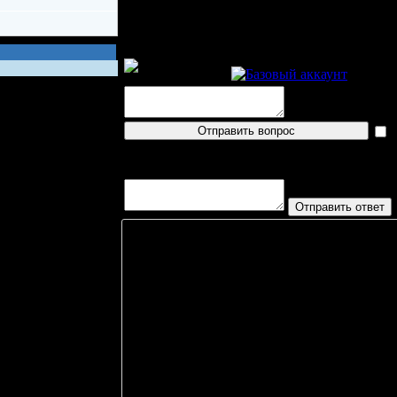
Пресс-конференция
Buyano
п
логин
Вопросов/ответов не поступало
Игрок
Г
П
Б. Ратц
, RF
0
0
М. Хансен
, RD
0
1
А. Расмуссен
, RD
0
0
С. Дарли
, LD
0
0
М. Томсен
, RD
0
0
А. Соренсен
, RF
0
0