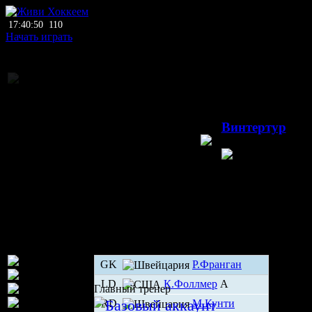
17:40:50
110
Начать играть
Национальное пе
04.06.2
Винтертур
Винтертур
Шве
GK
Р.Франган
LD
К.Фоллмер
А
Главный тренер
RD
М.Кунти