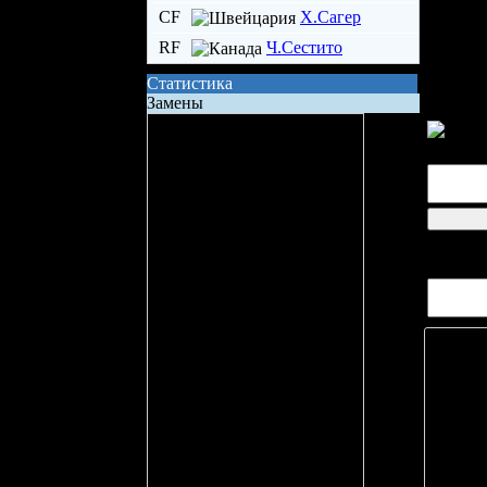
CF
Х.Сагер
RF
Ч.Сестито
Статистика
Замены
Сила состава на поле
Владение шайбой
Всего бросков
Бросков в створ
логин
xG (ожидаемые голы)
Вопрос
Вбрасывание
Точных передач
Неточных передач
Кол-во ТТД
Брак ТТД
Фолов
Поддержка