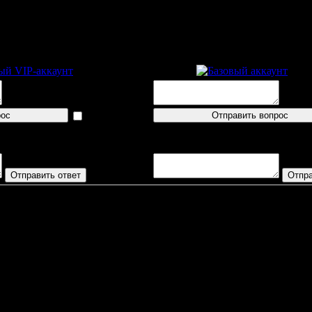
ренция
Пресс-конференция
Exporter
EVtrener
показать
логин
тупало
Вопросов/ответов не поступало
Прогрес
Кремонезе
к
Г
П
О
+/-
Б
М
Р
Т
ШМ
Вр
Вм
Вб
-Ш
дов
, LF
0
1
1
1
0
0
0%
0%
00:00
14:17
00:41
00:44
0
алко
, RF
2
0
2
1
0
0
0%
0%
04:00
14:08
00:38
00:41
0
олевский
, CF
0
1
1
1
0
0
0%
0%
02:00
14:16
00:38
00:40
0
манн
, LD
0
1
1
1
0
0
0%
0%
00:00
13:37
00:00
00:43
0
ни
, CF
5
0
5
4
0
0
0%
0%
00:00
36:00
01:34
10:51
0
спозито
, RF
1
1
2
2
0
0
0%
0%
00:00
16:39
02:09
00:00
0