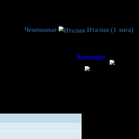
генератор 3
β
рвенство
Чемпионат
Италии (1 лига)
→ 30 тур.
00
024, 11
г. Наполи, арена
Ледовая арена Наполи
(1 750)
Кремонезе
Кремона
алия
Италия