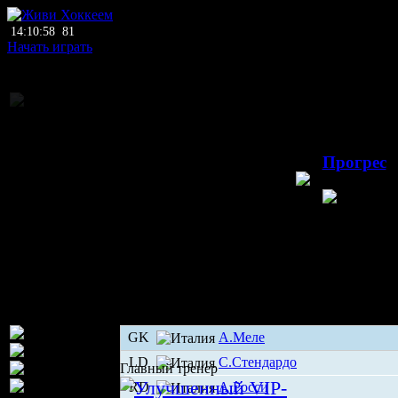
14:10:58
81
Начать играть
Национальное пе
22.02.2
Прогрес
Наполи
Ит
GK
А.Меле
LD
С.Стендардо
Главный тренер
RD
А.Росси