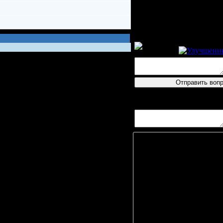
Пресс-конфе
логин
Вопросов/ответов не пос
Игро
А. Давы
А. Цыг
В. Моз
Э. Бьёрк
П. Гори
А. Э