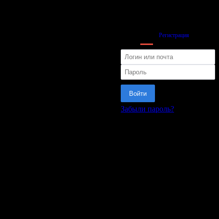
Вход
Регистрация
Войти
Забыли пароль?
или
Матч
Управление
Теп.карта
Передачи
Сравнение
Расстановка