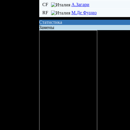
CF
А.Загари
RF
М.Де Фуцио
Статистика
Замены
Сила состава на поле
Владение шайбой
Всего бросков
Бросков в створ
xG (ожидаемые голы)
Вбрасывание
Точных передач
Неточных передач
Кол-во ТТД
Брак ТТД
Фолов
Поддержка