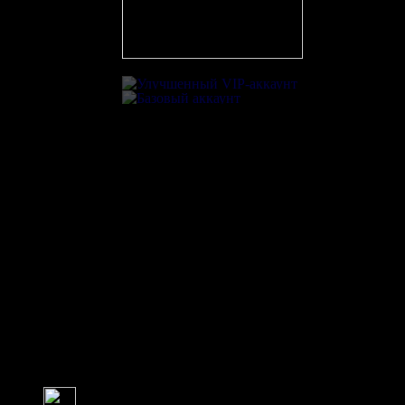
Игра в большинстве
Реализация большинства
На матче присутствовали
0
чел.
Exporter
EVtrener