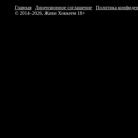
М. Фур
Главная
/
Лицензионное соглашение
/
Политика конфиде
Т. Рин
© 2014–2026, Живи Хоккеем
18+
П. Вебе
М. Кум
Д. Град
Д. Энд
П. Вин
Б. Садь
Б. Имр
К. Груб
Д. Лин
Итого: