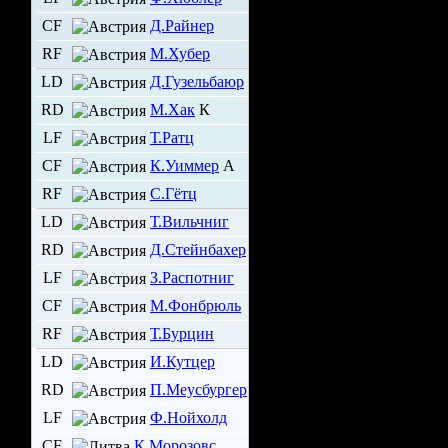
CF
Д.Райнер
RF
М.Хубер
LD
Д.Гузельбаюр
RD
М.Хак
К
LF
Т.Ратц
CF
К.Уиммер
А
RF
С.Гётц
LD
Т.Вильчниг
RD
Д.Стейнбахер
LF
З.Распотниг
CF
М.Фонбрюль
RF
Т.Бурцин
LD
И.Кутцер
RD
П.Меусбургер
LF
Ф.Нойхолд
CF
К.Морозовс