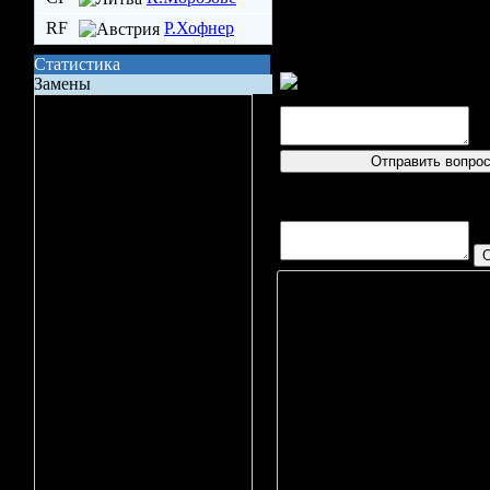
RF
Р.Хофнер
Статистика
Пре
Замены
Нет
Сила состава на поле
Владение шайбой
Всего бросков
логин
Бросков в створ
Вопросов/ответов не посту
xG (ожидаемые голы)
Вбрасывание
Точных передач
Игрок
Неточных передач
М. Хак
,
Кол-во ТТД
Д. Гузел
Д. Стей
Брак ТТД
А. Кёни
Фолов
С. Гётц
,
Поддержка
К. Уимм