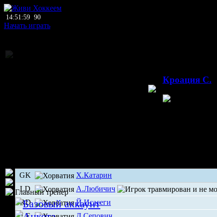
14:51:59
90
Начать играть
Национальное п
05.12.2
Кроация С.
Сесвете
Хор
GK
Х.Катарин
LD
А.Любичич
Главный тренер
RD
Й.Исасеги
LF
Д.Сепович