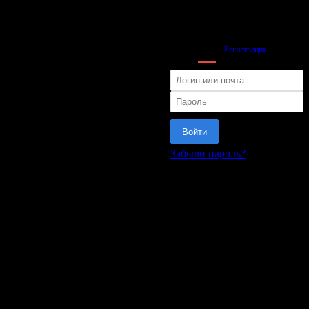
Вход
Регистрация
Войти
Забыли пароль?
или
Матч
Управление
Теп.карта
Передачи
Сравнение
Расстановка
Информация