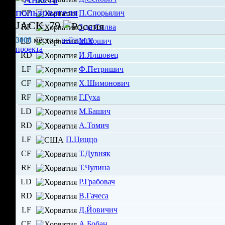
CF
П.Спорьялич
JACK_79
RF
З.да Силва
3008
место в
рейтинге
LD
М.Кошич
проекта
RD
И.Ялшовец
LF
Ф.Петришич
CF
Х.Шимонович
RF
Г.Гуха
LD
М.Башич
RD
А.Томич
LF
П.Циццо
CF
Т.Дувняк
RF
Т.Чулина
LD
Р.Грабовач
RD
В.Гачеса
LF
Д.Йовичич
CF
А.Бобан