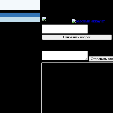
Пресс-конференция
JAC
логин
Вопросов/ответов не поступало
Игрок
Л. Каподальо
, RF
0
В. Гачеса
, RD
0
М. Башич
, LD
0
А. Томич
, RD
0
Р. Грабовач
, LD
0
И. Ялшовец
, RD
0