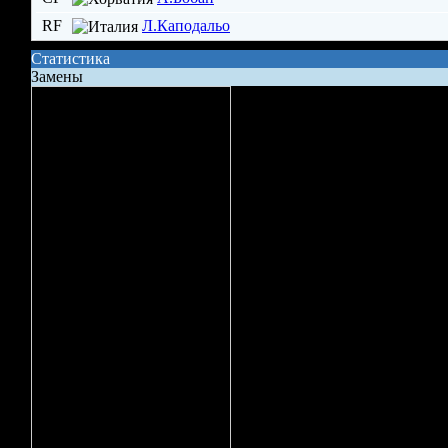
RF
Л.Каподальо
Статистика
Замены
Сила состава на поле
Владение шайбой
Всего бросков
Бросков в створ
xG (ожидаемые голы)
Вбрасывание
Точных передач
Неточных передач
Кол-во ТТД
Брак ТТД
Фолов
Поддержка