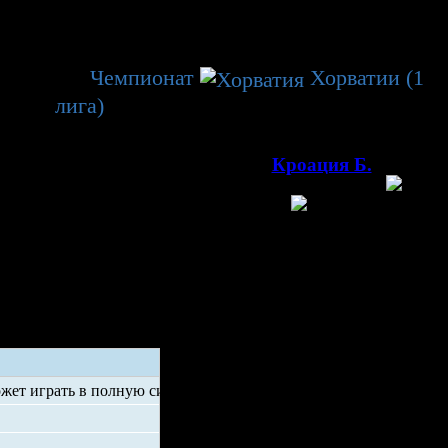
ервенство
Чемпионат
Хорватии (1
лига)
→ 37 тур.
00
020, 14
г. Сесвете, арена
Ледовая арена Сесвете
(1 900)
Кроация Б.
Богдановцы
ватия
Хорватия