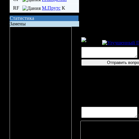
RF
М.Прутс
К
Статистика
Замены
Сила состава на поле
Пресс-конферен
Владение шайбой
Всего бросков
Бросков в створ
xG (ожидаемые голы)
логин
17'
Удачи и без травм!
Вбрасывание
Спасибо!
Точных передач
6'
Как тебе младший Б?
Игрок
Неточных передач
Харту нравится)
А. Кудряш
Вопросов/ответов не пост
Кол-во ТТД
К. Битч
, L
Я. Миккелс
Брак ТТД
К. Анкерсе
Фолов
Л. Клаусен
Поддержка
Л. Петерсе