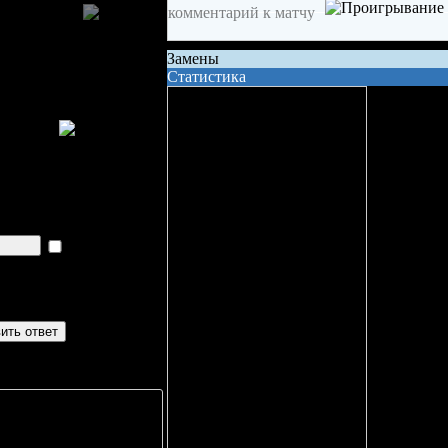
Замены
Статистика
Сила состава на поле
Владение шайбой
Всего бросков
Бросков в створ
xG (ожидаемые голы)
показать
Вбрасывание
Точных передач
+Ш
ББ
В+
В-
В%
Неточных передач
0
0
0
0%
Кол-во ТТД
0
0
0
0%
0
0
0
0%
Брак ТТД
0
0
0
0%
Фолов
0
0
0
0%
Поддержка
0
0
0
0%