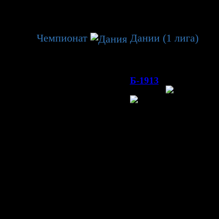
венство
Чемпионат
Дании (1 лига)
→
9 тур.
00
019, 10
г. Сколль, арена
Ледовая арена Сколль
(3 000)
Б-1913
Оденсе
ания
Дания
Матч
Управление
Теп.карта
Передачи
Сравнение
Расстановка
Информация