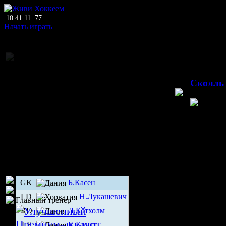
10:41:11
77
Начать играть
Национальное пер
19.10.2
Сколль
Сколль
Д
GK
Б.Касен
LD
Н.Лукашевич
Главный тренер
RD
Д.Катхолм
LF
К.Квист