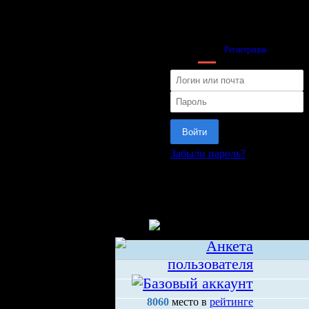
Вход
Регистрация
Войти
Забыли пароль?
или
Главный тренер
Mikola
8060
место в
рейтинге