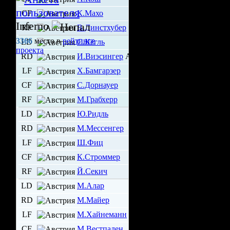
CF
К.Махо
Inferno
RF
В.Динстхубер
3366
место в
рейтинге
LD
С.Кёгль
проекта
RD
И.Виэсингер
А
LF
Х.Бамгарзер
CF
С.Дорнауер
RF
М.Грабхерр
LD
Ю.Ридль
RD
М.Мессенгер
LF
Ш.Фиц
CF
К.Строммер
RF
Й.Секич
LD
М.Алар
RD
М.Майер
LF
М.Хайнеманн
CF
М.Вестпален