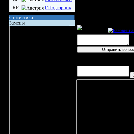
RF
Г.Подгорник
Статистика
Замены
Пресс-конф
Сила состава на поле
Владение шайбой
Всего бросков
логин
Бросков в створ
Вопросов/ответов не пост
xG (ожидаемые голы)
Вбрасывание
Точных передач
Игрок
Неточных передач
М. Ми
Кол-во ТТД
Ю. Рид
М. Май
Брак ТТД
М. Ала
Фолов
С. Бру
Поддержка
С. Кёгл