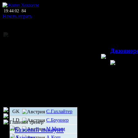
19:44:02
84
Начать играть
Национальное пе
1
Джюниор
Пашинг
А
GK
С.Гахлайтер
LD
С.Бруннер
Главный тренер
RD
М.Мимм
LF
А.Кош