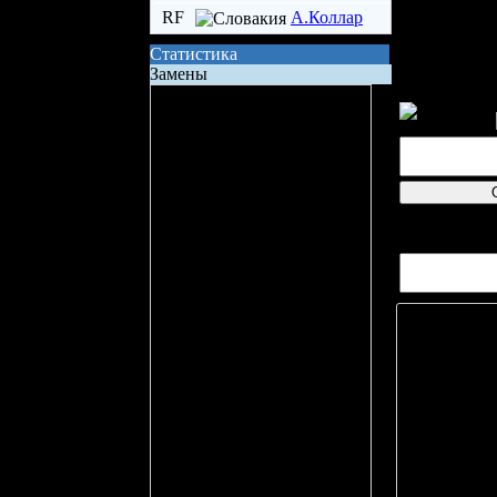
RF
А.Коллар
Статистика
Замены
Сила состава на поле
Владение шайбой
Всего бросков
Бросков в створ
логин
xG (ожидаемые голы)
Вопросов/от
Вбрасывание
Точных передач
Неточных передач
Кол-во ТТД
Брак ТТД
Фолов
Поддержка
Игра в большинстве