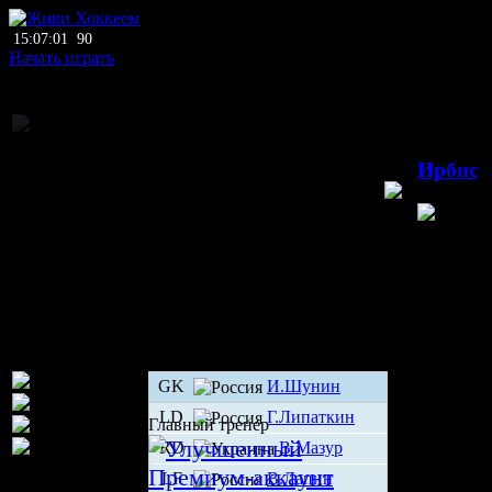
15:07:01
90
Начать играть
Коммерческий т
Ирбис
Кызыл
GK
И.Шунин
LD
Г.Липаткин
Главный тренер
RD
В.Мазур
LF
В.Лапин