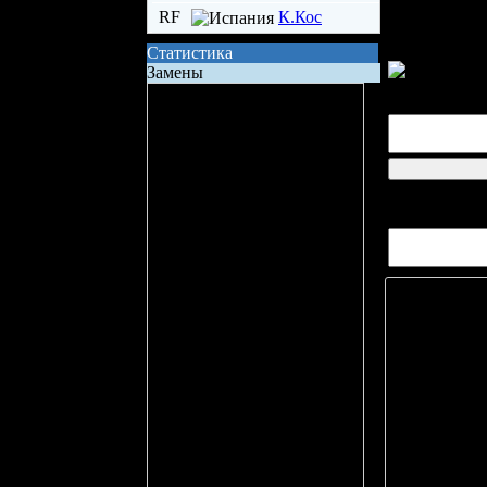
RF
К.Кос
Статистика
Замены
Сила состава на поле
Владение шайбой
Всего бросков
логин
Бросков в створ
Вопросов/от
xG (ожидаемые голы)
Вбрасывание
Точных передач
Неточных передач
Кол-во ТТД
Брак ТТД
Фолов
Поддержка
Игра в большинстве