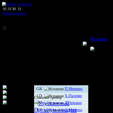
05:33:30
21
Начать играть
Коммерческий 
08.07.202
Иллора
Иллора
И
GK
П.Мерино
LD
Х.Паломо
Главный тренер
RD
Л.Эрнани
LF
А.Морено