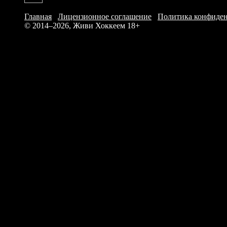
М
М
Главная
/
Лицензионное соглашение
/
Политика конфиде
В
© 2014–2026, Живи Хоккеем
18+
Ю
Л.
А
К
Н
К
CF
А
С.
А
М
З.
П
К
Итого: