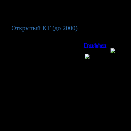
генератор 3
β
рнир
Открытый КТ (до 2000)
→ групповой этап
00
2.2025, 12
г. Вишньевац, арена
Ледовая арена
(1 785)
Гриффен
Гриффен
рватия
Австрия
Матч
Управление
Теп.карта
Передачи
Сравнение
Расстановка
Информация