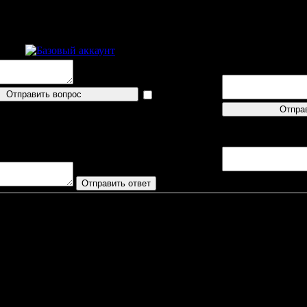
Пресс-конференция
Пресс-конференц
Igorrr-64
Нет тренера
показать
удачи
логин
Спасибо
Вопросов/ответов
ответов не поступало
Вишньевац
Гриффен
Игрок
Г
П
О
+/-
Б
М
Р
Т
ШМ
В
В. Белозеров
, RF
0
0
0
0
2
6
0%
25%
04:00
37
Р. Цветко
, LD
0
0
0
-1
3
1
0%
75%
02:00
36
Д. Кулич
, LF
0
1
1
0
0
1
0%
0%
00:00
10
В. Милованович
, CF
2
1
3
0
8
2
25%
80%
00:00
43
Р. Микиевич
, LD
0
1
1
0
1
0
0%
100%
00:00
09
Ф. Хансен
, CF
0
1
1
0
3
0
0%
100%
02:00
13
Д. Рутерфорд
, RF
0
1
1
0
2
2
0%
50%
00:00
16