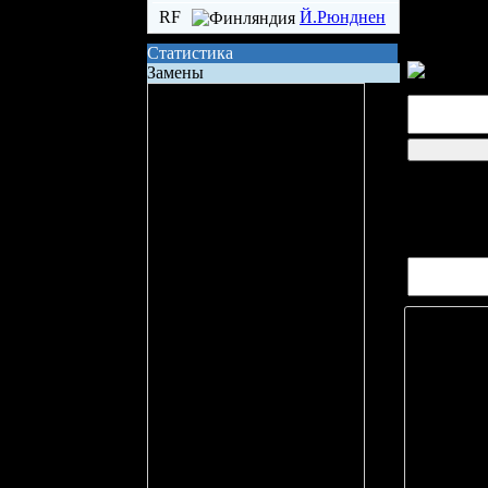
RF
Й.Рюнднен
Статистика
Замены
Сила состава на поле
Владение шайбой
Всего бросков
логин
Бросков в створ
hp1'
xG (ожидаемые голы)
Вопросов/
Вбрасывание
Точных передач
Неточных передач
Кол-во ТТД
Брак ТТД
Фолов
Поддержка
Игра в большинстве