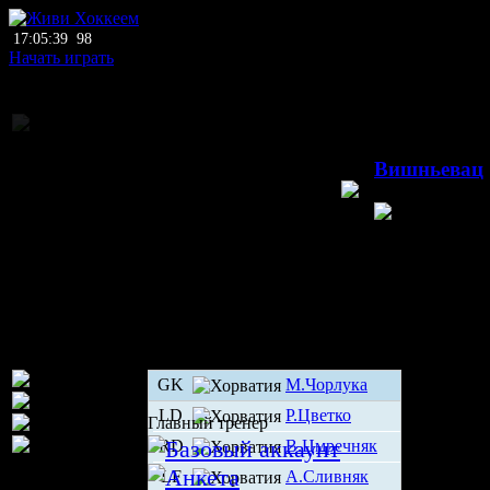
17:05:39
98
Начать играть
Коммерческий ту
03.1
Вишньевац
Вишньевац
Хо
GK
М.Чорлука
LD
Р.Цветко
Главный тренер
RD
В.Цмречняк
LF
А.Сливняк