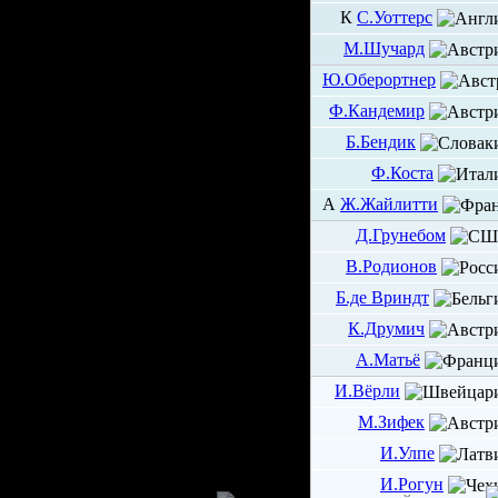
К
С.Уоттерс
М.Шучард
Ю.Оберортнер
Ф.Кандемир
Б.Бендик
Ф.Коста
А
Ж.Жайлитти
Д.Грунебом
В.Родионов
Б.де Вриндт
К.Друмич
А.Матьё
И.Вёрли
М.Зифек
И.Улпе
И.Рогун