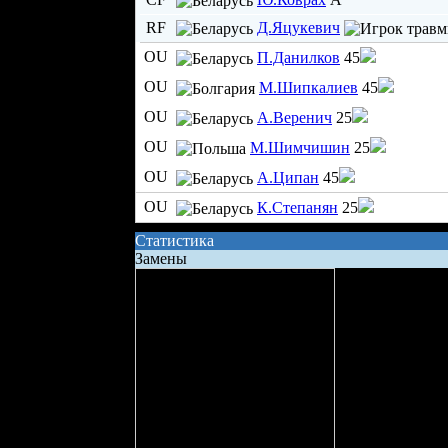
RF
Д.Яцукевич
OU
П.Данилков
45
OU
М.Шипкалиев
45
OU
А.Веренич
25
OU
М.Шимчишин
25
OU
А.Ципан
45
OU
К.Степанян
25
Статистика
Замены
Сила состава на поле
Владение шайбой
Всего бросков
Бросков в створ
xG (ожидаемые голы)
Вбрасывание