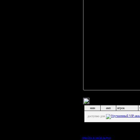
В. Куцко
,
В. Пауль
Ю. Ковра
И. Бориски
С. Волос
А. Асиев
Д. Сачивк
Л. Тимощ
Ю. Лукаш
Р. Петров
Д. Перегу
Е. Цулыг
С. Патеш
Комментарии к матчу
(
0
)
Итого:
Статистика бросков по 
Игрок
мин
амп
игрок
А. Шрей
доступно для
Н. Деми
Р. Тимо
Л. Игнат
Вы находитесь в полной версии матча,
перейти в мобильную