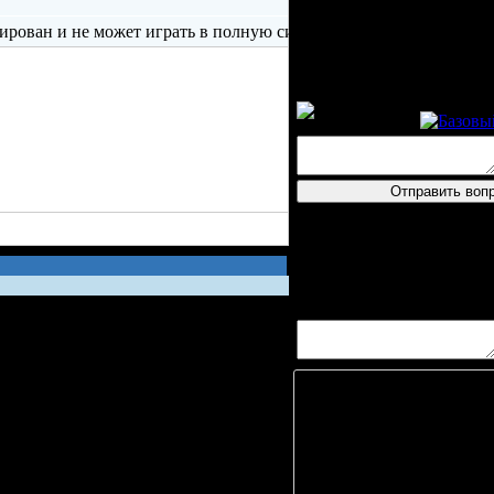
Пресс-ко
логин
Тебе тоже хорошей тре
3'
aleks73vlas2906
спасибо
Вопросов/ответов не пос
Игрок
Д. Чемерк
В. Войтас
И. Жигар
Д. Яцуке
К. Грище
И. Цуба
, 
Э. Кибук
,