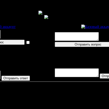
нференция
Пресс-конференция
DimDim
aleks73vlas2906
показать
логин
нировки и без травм.
до
хорошей тренировки, без тр
Фаниполь
Спасибо.
Минск Джетс
Вопросов/ответов не поступало
тупало
Г
П
О
+/-
Б
М
Р
Т
ШМ
Вр
Вм
Вб
-
о
, RD
0
1
1
1
3
0
0%
100%
00:00
28:09
02:21
04:23
0
, RD
0
0
0
0
0
2
0%
0%
00:00
14:35
00:00
00:00
0
, RD
0
1
1
2
2
1
0%
67%
00:00
12:16
00:00
00:00
0
вич
, RF
0
0
0
0
2
0
0%
100%
00:00
12:20
00:00
00:00
3
нко
, LF
1
0
1
1
8
0
13%
100%
00:00
29:20
02:20
04:21
5
CF
0
0
0
0
11
3
0%
79%
00:00
20:26
00:00
01:02
1
 LD
0
0
0
3
2
2
0%
50%
00:00
27:19
02:17
04:15
0