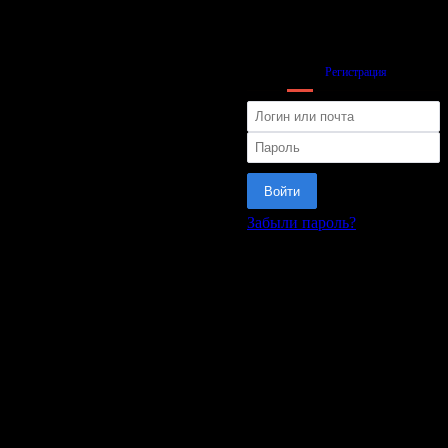
Вход
Регистрация
Войти
Забыли пароль?
или
Матч
Управление
Теп.карта
Передачи
Сравнение
Расстановка
Информация