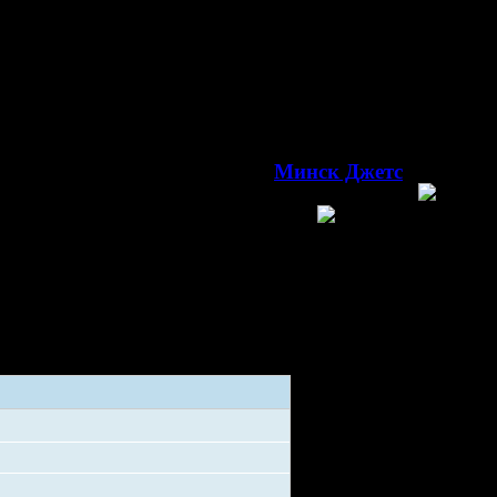
генератор 3
β
Товарищеский матч
12
5, 9
г. Фаниполь, арена
Ледовая арена Фаниполь
(3 000)
Минск Джетс
Минск
арусь
Беларусь