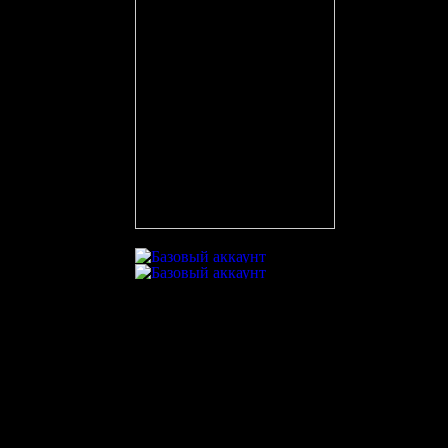
Точных передач
Неточных передач
Кол-во ТТД
Брак ТТД
Фолов
Поддержка
Игра в большинстве
Реализация большинства
На матче присутствовали
2
чел.
DimDim
aleks73vlas2906