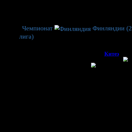
генератор 3
β
венство
Чемпионат
Финляндии (2
лига)
→ 2 тур.
00
025, 23
г. Иматран, арена
Ледовая арена Иматран
(4 000)
Китеэ
Китеэ
яндия
Финляндия
Матч
Управление
Теп.карта
Передачи
Сравнение
Расстановка