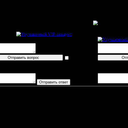
Пресс-конференция
Пресс-конфере
barbasulina
AndreyMSK77
показать
логин
в/ответов не поступало
Вопросов/отве
Паса
Китеэ
Игрок
Г
П
О
+/-
Б
М
Р
Т
ШМ
К. Нискала
, CF
1
0
1
1
5
1
20%
83%
02:00
3
К. Пиккарайнен
, LD
0
0
0
1
0
0
0%
0%
00:00
2
Ю. Рамстадиус
, RD
0
0
0
1
0
1
0%
0%
00:00
2
М. Хямяляйнен
, LF
0
1
1
0
5
1
0%
83%
00:00
2
М. Ламми
, LF
0
1
1
1
3
0
0%
100%
04:00
2
Й. Урмсон
, RF
0
1
1
1
1
0
0%
100%
00:00
0