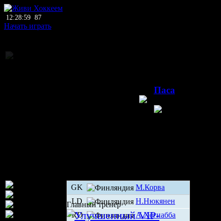
12:28:59
87
Начать играть
Национальное пер
04.10.2
Паса
Иматран
Финл
GK
М.Корва
LD
Н.Нюкянен
Главный тренер
RD
А.Хёгнабба