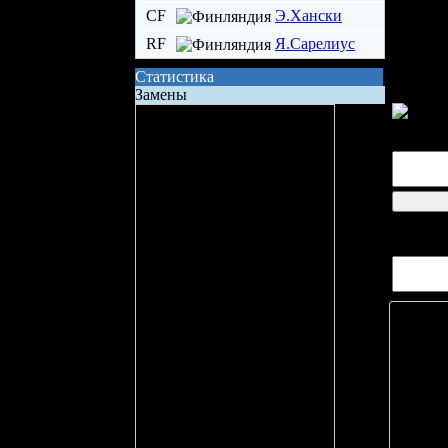
CF
Э.Хански
RF
Я.Сарелиус
Статистика
Замены
Сила состава на поле
Владение шайбой
Всего бросков
Бросков в створ
логин
xG (ожидаемые голы)
Вопросо
Вбрасывание
Точных передач
Неточных передач
Кол-во ТТД
Брак ТТД
Фолов
Поддержка